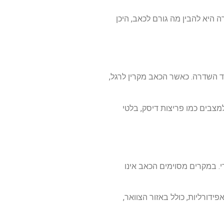
היא להבין מה גורם לכאב, היכן
ד
השדרה
.
כאשר
הכאב
מקרין
לרגל
,
מצבים
כמו
פריצות
דיסק
,
בלטי
י
.
במקרים
מסוימים
הכאב
אינו
פידורליות
,
כולל
באזור
הצוואר
,