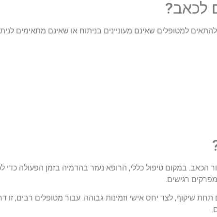
לכאב
?
תאים למטופלים שאינם מעוניינים בניתוח או שאינם מתאימים לניתוח
ר
הכאב
.
במקום
טיפול
כללי
,
הרופא
נעזר
בהדמיה
בזמן
הפעולה
כדי
לכ
פרקים
רגישים
.
תחת
שיקוף
,
לצד
יחס
אישי
וזמינות
גבוהה
.
עבור
מטופלים
רבים
,
זו
דר
.