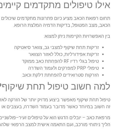
אילו
טיפולים
מתקדמים
קיימים
תחום רפואת הכאב מציע כיום פתרונות מתקדמים שיכולים לה
הכאב, מצב המטופל, בדיקות הדמיה המלצת הרופא.
בין האפשרויות הקיימות ניתן למצוא:
זריקות תחת שיקוף למצבי גב, צוואר סיאטיקה
זריקות אפידורליות, כולל לאזור הצוואר
טיפול בגלי רדיו RF להפחתת כאב ממוקד
טיפולי PRP למפרקים ולעמוד השדרה
הזרקות סטרואידים להפחתת דלקת וכאב
למה
חשוב
טיפול
תחת
שיקוף
?
טיפול
תחת
שיקוף
מאפשר
ביצוע
מדויק
יותר
של
הזרקה
לאזו
זה
חשוב
במיוחד
כאשר
מדובר
בעמוד
השדרה
,
בעצבים
או
מ
מרפאת
כאב
–
יובלים
הדגש
הוא
על
טיפולים
זעיר
–
פולשניים
הליך
ניתוחי
מורכב
,
ועם
התאמה
אישית
למצב
הרפואי
שלהם