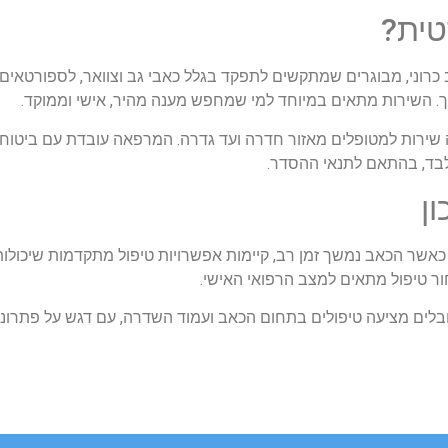
ית
?
כרוני
,
מבוגרים
שמתקשים
לתפקד
בגלל
כאבי
גב
וצוואר
,
לספורטאים
.
השירות
מתאים
במיוחד
למי
שמחפש
מענה
מהיר
,
אישי
וממוקד
.
שירות
למטופלים
מאזור
חדרה
ועד
גדרה
.
המרפאה
עובדת
עם
ביטוח
בד
,
בהתאם
לתנאי
ההסדר
.
ון
כאשר
הכאב
נמשך
זמן
רב
,
קיימות
אפשרויות
טיפול
מתקדמות
שיכולות
ור
טיפול
מתאים
למצב
הרפואי
האישי
.
ובלים
מציעה
טיפולים
בתחום
הכאב
ועמוד
השדרה
,
עם
דגש
על
פתרונו