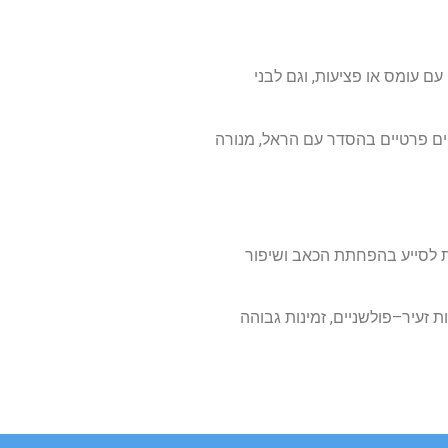
עם
עומס
או
פציעות
,
וגם
לבני
ים
פרטיים
בהסדר
עם
הראל
,
מנורה
לסייע
בהפחתת
הכאב
ושיפור
ת
זעיר
–
פולשניים
,
זמינות
גבוהה