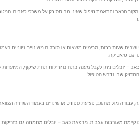
ור הכאב והתאמת טיפול שאינו מבוסס רק על משככי כאבים. המטרה 
ר.
ושבים
שעות
רבות
,
מרימים
משאות
או
סובלים
משינויים
ניווניים
בעמו
ר
גם
סיאטיקה
.
אב
–
יובלים
ניתן
לקבל
מענה
בתחום
זריקות
תחת
שיקוף
,
המיועדות
ל
מדויק
שבו
נדרש
הטיפול
.
ה
,
עבודה
מול
מחשב
,
פציעת
ספורט
או
שינויים
בעמוד
השדרה
הצוואר
קיימת
מעורבות
עצבית
.
מרפאת
כאב
–
יובלים
מתמחה
גם
בזריקות
א