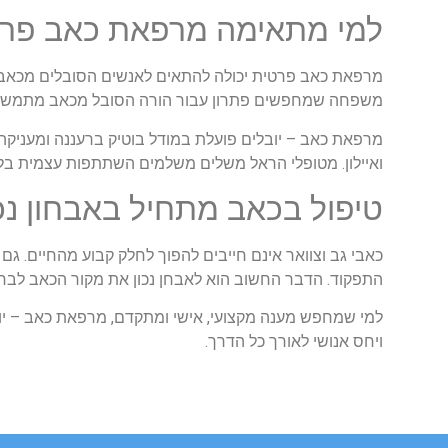
למי
מתאימה
מרפאת
כאב
פרט
מרפאת
כאב
פרטית
יכולה
להתאים
לאנשים
הסובלים
מכאב
משפחה
שמחפשים
פתרון
עבור
הורה
הסובל
מכאב
מתמשך
מרפאת
כאב
–
יובלים
פועלת
במודל
בוטיק
ברעננה
ומעניקה
ואיילון
.
מטופלי
הראל
משלים
משלמים
השתתפות
עצמית
בל
טיפול
בכאב
מתחיל
באבחון
נכ
כאבי
גב
וצוואר
אינם
חייבים
להפוך
לחלק
קבוע
מהחיים
.
גם
התפקוד
.
הדבר
החשוב
הוא
לאבחן
נכון
את
מקור
הכאב
לבח
למי
שמחפש
מענה
מקצועי
,
אישי
ומתקדם
,
מרפאת
כאב
–
י
ויחס
אנושי
לאורך
כל
הדרך
.