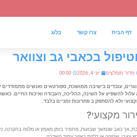
דף הבית
צרו קשר
בלוג
טיפול בכאבי גב וצוואר
מדור מומלצים
יוני 4, 2026
00:00
גרים
,
עובדים
בישיבה
ממושכת
,
ספורטאים
ואנשים
מתמודדים
ע
עלול
להשפיע
על
השינה
,
ההליכה
,
העבודה
ואיכות
החיים
.
כאשר
צועי
ולא
להסתפק
ב
פתרונות
זמניים
בלבד
.
רור
מקצועי
?
בת
,
אך
כאב
שנמשך
שבועות
,
מחמיר
בזמן
מאמץ
או
מלווה
בהקרנה
,
ני
ץ
עצבי
,
שחיקה
או
דלקת
באזור
עמוד
השדרה
.