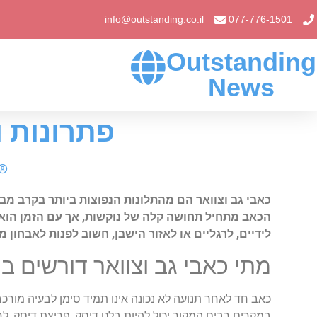
info@outstanding.co.il
077-776-1501
Outstanding
News
פתרונות ו
כאבי
גב
וצוואר
הם
מהתלונות
הנפוצות
ביותר
בקרב
מבו
הכאב
מתחיל
תחושה
קלה
של
נוקשות
,
אך
עם
הזמן
הוא
לידיים
,
לרגליים
או
לאזור
הישבן
,
חשוב
לפנות
לאבחון
מק
מתי
כאבי
גב
וצוואר
דורשים
בי
כאב
חד
לאחר
תנועה
לא
נכונה
אינו
תמיד
סימן
לבעיה
מורכ
במקרים
רבים
המקור
יכול
להיות
בלט
דיסק
,
פריצת
דיסק
,
לח