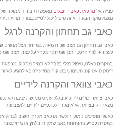
פנייה אל
מרפאת כאב – יובלים
מאפשרת בירור ממוקד של מק
נמצא מוקד הבעיה, איזה טיפול יכול לסייע בצורה מדויקת יות
כאבי
גב
תחתון
והקרנה
לרגל
כאבי
גב
תחתון
הם
מצב
שכיח
מאוד
,
במיוחד
אצל
אנשים
שי
לעכוז
או
לכף
הרגל
,
ייתכן
שמדובר
בלחץ
על
עצב
,
מצב
שמוכ
במקרים
כאלה
,
טיפול
כללי
בלבד
לא
תמיד
מספיק
.
מרפאת
כ
דיסק
סיאטיקה
.
השימוש
בשיקוף
מסייע
לרופא
להגיע
לאזור
ה
כאבי
צוואר
והקרנה
לידיים
כאבי
צוואר
יכולים
להופיע
בגלל
עומס
ממושך
,
יציבה
לא
נכונ
נשאר
רק
בצוואר
,
אלא
מקרין
לכתפיים
,
לידיים
ולאצבעות
.
כאשר
מופיעים
נימול
,
חולשה
או
כאב
מקרין
,
חשוב
לבדוק
אם
במטרה
לסייע
בהפחתת
כאב
שמקורו
בלחץ
או
גירוי
עצבי
.