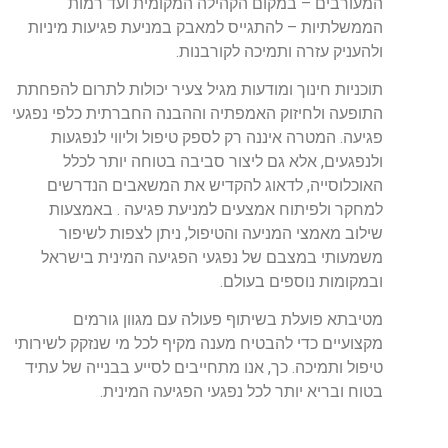
המעורבים – במקום הקהילה המקומית ועד רמות
הממשלתיות – להתגייס למאבק במניעת פגיעות מיניות
ולהעניק עזרה ותמיכה לקורבנות.
תוכניות חינוך ומודעות מגיל צעיר יכולות לתרום להפחתת
התופעה ולחיזוק האמפתיה וההבנה החברתית כלפי נפגעי
פגיעה. המטרה איננה רק לספק טיפול וליווי לנפגעות
ולנפגעים, אלא גם ליצור סביבה בטוחה יותר לכלל
האוכלוסייה, לדאוג להקדיש את המשאבים הנדרשים
למחקר ולפיתוח אמצעים למניעת פגיעה . באמצעות
שילוב מאמצי המניעה והטיפול, ניתן לצפות לשיפור
משמעותי במצבם של נפגעי הפגיעה המינית בישראל
ובמקומות נוספים בעולם.
מטיבתא פועלת בשיתוף פעולה עם מגוון גורמים
מקצועיים כדי להבטיח מענה מקיף לכל מי שנזקק לשירותי
טיפול ותמיכה. כך, אנו מתחייבים לסייע בבנייה של עתיד
בטוח ובריא יותר לכל נפגעי הפגיעה המינית.