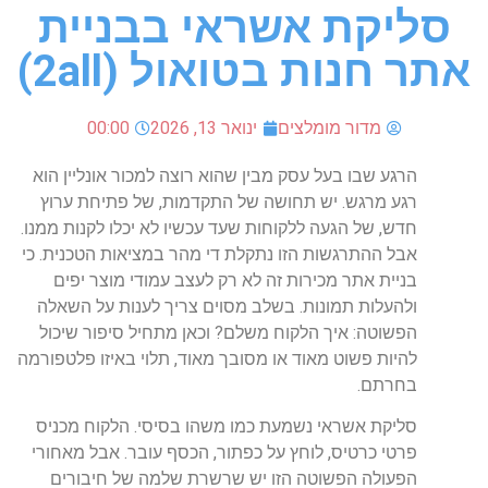
סליקת אשראי בבניית
אתר חנות בטואול (2all)
מדור מומלצים
ינואר 13, 2026
00:00
הרגע
שבו
בעל
עסק
מבין
שהוא
רוצה
למכור
אונליין
הוא
רגע
מרגש
.
יש
תחושה
של
התקדמות
,
של
פתיחת
ערוץ
חדש
,
של
הגעה
ללקוחות
שעד
עכשיו
לא
יכלו
לקנות
ממנו
.
אבל
ההתרגשות
הזו
נתקלת
די
מהר
במציאות
הטכנית
.
כי
בניית
אתר
מכירות
זה
לא
רק
לעצב
עמודי
מוצר
יפים
ולהעלות
תמונות
.
בשלב
מסוים
צריך
לענות
על
השאלה
הפשוטה
:
איך
הלקוח
משלם
?
וכאן
מתחיל
סיפור
שיכול
להיות
פשוט
מאוד
או
מסובך
מאוד
,
תלוי
באיזו
פלטפורמה
בחרתם
.
סליקת
אשראי
נשמעת
כמו
משהו
בסיסי
.
הלקוח
מכניס
פרטי
כרטיס
,
לוחץ
על
כפתור
,
הכסף
עובר
.
אבל
מאחורי
הפעולה
הפשוטה
הזו
יש
שרשרת
שלמה
של
חיבורים