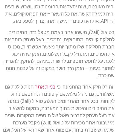
יהיה
מאובטח
,
שזה
יתעד
את
ההזמנות
נכון
,
ושכשיש
בעיה
יהיה
למי
להתקשר
.
את
כל
השאר
–
את
הפרוטוקולים
,
את
ה
–
API
,
את
העדכונים
–
מישהו
אחר
צריך
לטפל
בזה
.
בטואול
(2
all
),
מישהו
אחר
באמת
מטפל
בזה
.
החיבורים
לסליקה
קיימים
,
מתוחזקים
,
נתמכים
.
בעל
העסק
בוחר
את
חברת
הסליקה
שלו
מתוך
יותר
מעשר
אפשרויות
,
מכניס
את
הפרטים
,
ומתחיל
לקבל
תשלומים
.
הזמן
שהיה
יכול
ללכת
על
לחפש
תוספים
,
להשוות
ביניהם
,
להתקין
,
להגדיר
,
לפתור
בעיות
–
הזמן
הזה
הולך
במקום
זה
על
לבנות
חנות
שמוכרת
.
וזה
רק
חלק
אחד
מהתמונה
.
כי
בניית
אתר
חנות
כוללת
גם
משלוחים
,
גם
ניהול
מלאי
,
גם
קופונים
והנחות
,
גם
ניהול
לקוחות
.
בכל
אחד
מהתחומים
האלה
,
טואול
(2
all
)
בנתה
את
החיבורים
והיכולות
בתוך
המערכת
,
במקום
להשאיר
את
בעל
העסק
להרכיב
פאזל
של
תוספים
ממקורות
שונים
.
מי
שבונה
אתר
מכירות
על
טואול
(2
all
)
מקבל
מערכת
שלמה
שעובדת
ביחד
,
עם
צוות
אחד
שאחראי
על
הכל
,
ועם