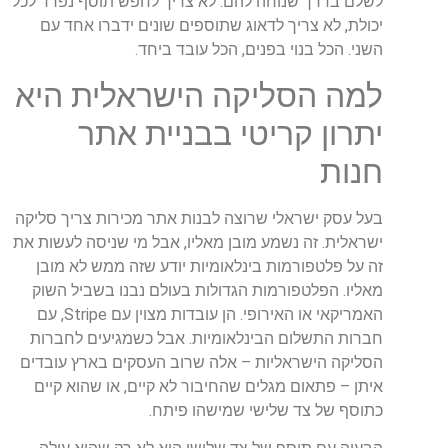
לשלם
בדרך
שנוחה
להם
.
לא
צריך
לחפש
תוסף
נפרד
לכל
יכולת
,
לא
צריך
לדאוג
שתוספים
שונים
ידברו
אחד
עם
השני
.
הכל
בנוי
בפנים
,
הכל
עובד
ביחד
.
למה
הסליקה
הישראלית
היא
יתרון
קריטי
בבניית
אתר
חנות
בעל
עסק
ישראלי
שרוצה
לבנות
אתר
מכירות
צריך
סליקה
ישראלית
.
זה
נשמע
מובן
מאליו
,
אבל
מי
שניסה
לעשות
את
זה
על
פלטפורמות
בינלאומיות
יודע
שזה
ממש
לא
מובן
מאליו
.
הפלטפורמות
הגדולות
בעולם
נבנו
בשביל
השוק
האמריקאי
או
האירופי
.
הן
עובדות
מצוין
עם
Stripe
,
עם
חברות
התשלום
הבינלאומיות
.
אבל
כשמגיעים
לחברות
הסליקה
הישראליות
–
אלה
שרוב
העסקים
בארץ
עובדים
איתן
–
פתאום
מגלים
שהחיבור
לא
קיים
,
או
שהוא
קיים
כתוסף
של
צד
שלישי
שמישהו
פיתח
.