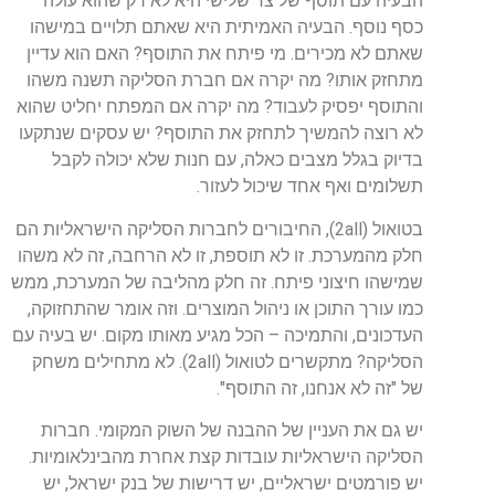
הבעיה
עם
תוסף
של
צד
שלישי
היא
לא
רק
שהוא
עולה
כסף
נוסף
.
הבעיה
האמיתית
היא
שאתם
תלויים
במישהו
שאתם
לא
מכירים
.
מי
פיתח
את
התוסף
?
האם
הוא
עדיין
מתחזק
אותו
?
מה
יקרה
אם
חברת
הסליקה
תשנה
משהו
והתוסף
יפסיק
לעבוד
?
מה
יקרה
אם
המפתח
יחליט
שהוא
לא
רוצה
להמשיך
לתחזק
את
התוסף
?
יש
עסקים
שנתקעו
בדיוק
בגלל
מצבים
כאלה
,
עם
חנות
שלא
יכולה
לקבל
תשלומים
ואף
אחד
שיכול
לעזור
.
בטואול
(2
all
),
החיבורים
לחברות
הסליקה
הישראליות
הם
חלק
מהמערכת
.
זו
לא
תוספת
,
זו
לא
הרחבה
,
זה
לא
משהו
שמישהו
חיצוני
פיתח
.
זה
חלק
מהליבה
של
המערכת
,
ממש
כמו
עורך
התוכן
או
ניהול
המוצרים
.
וזה
אומר
שהתחזוקה
,
העדכונים
,
והתמיכה
–
הכל
מגיע
מאותו
מקום
.
יש
בעיה
עם
הסליקה
?
מתקשרים
לטואול
(2
all
).
לא
מתחילים
משחק
של
"
זה
לא
אנחנו
,
זה
התוסף
".
יש
גם
את
העניין
של
ההבנה
של
השוק
המקומי
.
חברות
הסליקה
הישראליות
עובדות
קצת
אחרת
מהבינלאומיות
.
יש
פורמטים
ישראליים
,
יש
דרישות
של
בנק
ישראל
,
יש