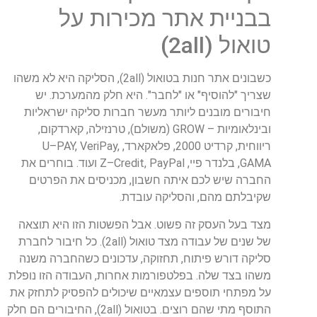
בבניית
אתר
מכירות
על
טואול
(2
all
)
כשבונים
אתר
חנות
בטואול
(2
all
),
הסליקה
היא
לא
משהו
שצריך
"
להוסיף
"
או
"
לחבר
".
היא
חלק
מהמערכת
.
יש
חיבורים
מובנים
ליותר
מעשר
חברות
סליקה
ישראליות
ובינלאומיות
–
GROW
(
משולם
),
טרנזילה
,
קארדקום
,
ריווחית
,
קרדיט
2000,
פלאקארד
,
,
VeriPay
,
PAY
–
U
GAMA
,
בלנדר
פיי
,
PayPal
,
Credit
–
Z
ועוד
.
בוחרים
את
החברה
שיש
לכם
איתה
חשבון
,
מכניסים
את
הפרטים
שקיבלתם
מהם
,
והסליקה
עובדת
.
מצד
בעל
העסק
זה
פשוט
.
אבל
הפשטות
הזו
היא
תוצאה
של
שנים
של
עבודה
מצד
טואול
(2
all
).
כל
חיבור
לחברת
סליקה
דורש
פיתוח
,
תחזוקה
,
עדכונים
כשהחברה
משנה
משהו
בצד
שלה
.
בפלטפורמות
אחרות
,
העבודה
הזו
נופלת
על
מפתחי
תוספים
עצמאיים
שיכולים
להפסיק
לתחזק
את
התוסף
מתי
שהם
רוצים
.
בטואול
(2
all
),
החיבורים
הם
חלק