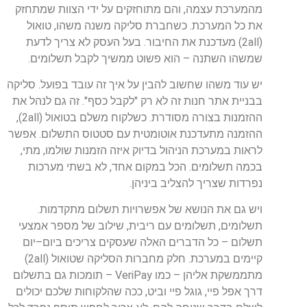
מהמערכת
עצמה
,
והם
מתוחזקים
על
ידי
הצוות
שמתחזק
את
כל
המערכת
.
כשחברת
סליקה
משנה
משהו
,
טואול
(2
all
)
מעדכנת
את
החיבור
.
בעל
העסק
לא
צריך
לדעת
שמשהו
השתנה
–
הוא
פשוט
ממשיך
לקבל
תשלומים
.
יש
עוד
משהו
שחשוב
להבין
על
איך
זה
עובד
בפועל
.
סליקה
בבניית
אתר
חנות
זה
לא
רק
"
לקבל
כסף
".
זה
גם
לנהל
את
ההזמנות
בצורה
מסודרת
.
כשלקוח
משלם
בטואול
(2
all
),
ההזמנה
מתעדכנת
אוטומטית
עם
סטטוס
התשלום
.
אפשר
לראות
במערכת
הניהול
בדיוק
איזה
הזמנות
שולמו
,
מתי
,
בכמה
תשלומים
.
הכל
במקום
אחד
,
לא
בשתי
מערכות
נפרדות
שצריך
להצליב
ביניהן
.
ויש
גם
את
הנושא
של
אפשרויות
תשלום
מתקדמות
.
תשלומים
,
תשלומים
עם
ריבית
,
שילוב
של
מספר
אמצעי
תשלום
–
כל
הדברים
האלה
שעסקים
צריכים
ביום
–
יום
קיימים
במערכת
.
חלק
מחברות
הסליקה
שטואול
(2
all
)
מתממשקת
אליהן
–
כמו
VeriPay
–
תומכות
גם
בתשלום
דרך
אפל
פיי
,
גוגל
פיי
וביט
,
ככה
שהלקוחות
שלכם
יכולים