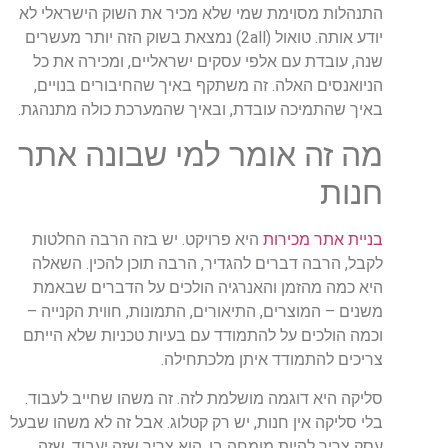
התנהלות
מסוימת
שמי
שלא
מכיר
את
השוק
הישראלי
לא
יודע
אותה
.
טואול
(2
all
)
נמצאת
בשוק
הזה
יותר
מעשרים
שנה
,
עובדת
עם
אלפי
עסקים
ישראליים
,
ומכירה
את
כל
הניואנסים
האלה
.
זה
משתקף
באיך
שהחיבורים
בנויים
,
באיך
שהתמיכה
עובדת
,
ובאיך
שהמערכת
כולה
מתנהגת
.
מה
זה
אומר
למי
שבונה
אתר
חנות
בניית
אתר
מכירות
היא
פרויקט
.
יש
בזה
הרבה
החלטות
לקבל
,
הרבה
דברים
להגדיר
,
הרבה
תוכן
להכין
.
השאלה
היא
כמה
מהזמן
והאנרגיה
הולכים
על
הדברים
שבאמת
משנים
–
המוצרים
,
התיאורים
,
התמונות
,
חווית
הקנייה
–
וכמה
הולכים
על
להתמודד
עם
בעיות
טכניות
שלא
הייתם
צריכים
להתמודד
איתן
מלכתחילה
.
סליקה
היא
דוגמה
מושלמת
לזה
.
זה
משהו
שחייב
לעבוד
.
בלי
סליקה
אין
חנות
,
יש
רק
קטלוג
.
אבל
זה
לא
משהו
שבעל
עסק
צריך
להיות
מומחה
בו
.
הוא
צריך
שזה
יעבוד
,
שזה