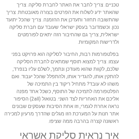
טכניים
.
צריך
לחבר
את
האתר
לחברת
סליקה
.
צריך
שהאתר
ידע
לשלוח
את
הפרטים
בצורה
מאובטחת
.
צריך
שהתשובה
תחזור
ותעדכן
את
ההזמנה
.
צריך
שהכל
יתועד
נכון
.
וכשמדובר
בעסק
ישראלי
שעובד
עם
חברת
סליקה
ישראלית
,
צריך
גם
שהחיבור
הזה
יתאים
לפורמטים
ולדרישות
המקומיות
.
בפלטפורמות
רבות
,
החיבור
לסליקה
הוא
פרויקט
בפני
עצמו
.
צריך
למצוא
תוסף
שמתאים
לחברת
הסליקה
שלכם
,
לקוות
שהוא
מעודכן
ונתמך
,
לשלם
עליו
בנפרד
,
להתקין
אותו
,
להגדיר
אותו
,
ולהתפלל
שהכל
יעבוד
.
ואם
משהו
לא
עובד
?
מתחיל
ריקוד
בין
התמיכה
של
הפלטפורמה
לתמיכה
של
התוסף
,
כשכל
אחד
מפנה
אליכם
את
האחריות
לצד
השני
.
בטואול
(2
all
)
הסיפור
נראה
אחרת
לגמרי
,
וזו
אחת
הסיבות
שעסקים
שבונים
אתר
חנות
על
המערכת
הזו
מגלים
שהדרך
מרעיון
למכירה
ראשונה
קצרה
בהרבה
ממה
שציפו
.
איך
נראית
סליקת
אשראי