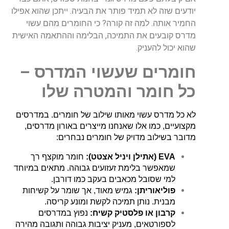
יודעים
שזה
לא
תמיד
פותר
את
הבעיה
.
ייתכן
שהוא
אפילו
החמיר
אותה
.
למה
זה
קורה
?
כי
החומרים
מהם
עשוי
מדרס
קובעים
את
התמיכה
,
הבלימה
וההתאמה
האישית
שהוא
יכול
להעניק
.
חומרים
שעשוי
המדרס
–
כל
חומר
והמטרה
שלו
לא כל מדרס עשוי מאותו שילוב של חומרים. במדרסים 
מקצועיים, כמו אלו שאנחנו מייצרים באורון מדרסים, 
מדובר בשילוב מדויק של חומרים נבחרים:
EVA (אתילן ויניל אצטט):
 חומר מוקצף רך 
שמאפשר בלימת זעזועים גבוהה. מתאים במיוחד 
למי שסובל מכאבים בעקב כמו דורבן.
פוליאוריתן:
 גמיש מאוד, אך שומר על קשיחות 
מבנית. נותן תמיכה לקשת ומונע קריסה.
קרבון או פלסטיק קשיח:
 נפוץ במדרסים 
לספורטאים, מעניק יציבות גבוהה ותגובה מהירה 