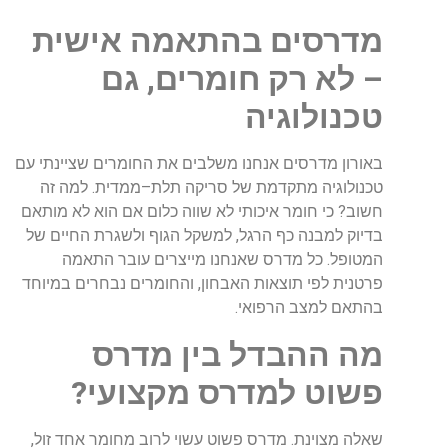
מדרסים
בהתאמה
אישית
–
לא
רק
חומרים
,
גם
טכנולוגיה
באורון
מדרסים
אנחנו
משלבים
את
החומרים
שציינתי
עם
טכנולוגיה
מתקדמת
של
סריקה
תלת
–
ממדית
.
למה
זה
חשוב
?
כי
חומר
איכותי
לא
שווה
כלום
אם
הוא
לא
מותאם
בדיוק
למבנה
כף
הרגל
,
למשקל
הגוף
ולשגרת
החיים
של
המטופל
.
כל
מדרס
שאנחנו
מייצרים
עובר
התאמה
פרטנית
לפי
תוצאות
האבחון
,
והחומרים
נבחרים
במיוחד
בהתאם
למצב
הרפואי
.
מה
ההבדל
בין
מדרס
פשוט
למדרס
מקצועי
?
שאלה
מצוינת
.
מדרס
פשוט
עשוי
לרוב
מחומר
אחד
זול
,