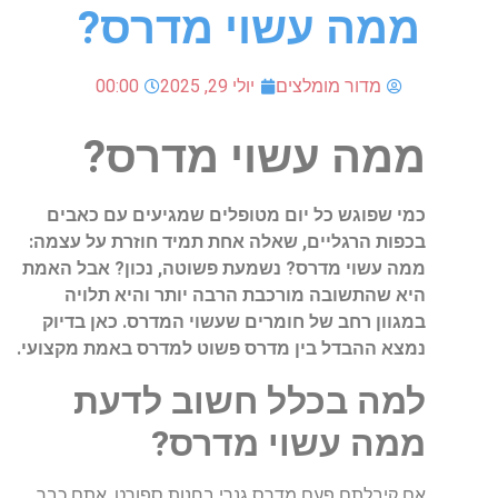
ממה עשוי מדרס?
מדור מומלצים
יולי 29, 2025
00:00
ממה
עשוי
מדרס
?
כמי
שפוגש
כל
יום
מטופלים
שמגיעים
עם
כאבים
בכפות
הרגליים
,
שאלה
אחת
תמיד
חוזרת
על
עצמה
:
ממה
עשוי
מדרס
?
נשמעת
פשוטה
,
נכון
?
אבל
האמת
היא
שהתשובה
מורכבת
הרבה
יותר
והיא
תלויה
במגוון
רחב
של
חומרים
שעשוי
המדרס
.
כאן
בדיוק
נמצא
ההבדל
בין
מדרס
פשוט
למדרס
באמת
מקצועי
.
למה
בכלל
חשוב
לדעת
ממה
עשוי
מדרס
?
אם
קיבלתם
פעם
מדרס
גנרי
בחנות
ספורט
,
אתם
כבר