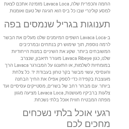
החמה והכפרית שלה, Lavaca Loca מזמינה אתכם לצאת
למסע קולינרי שבו כל ביס הוא חגיגה של טעם ואומנות.
תענוגות בגריל שנמסים בפה
ב-Lavaca Loca השפים המיומנים שלנו מעלים את הבשר
לרמה נוספת, תוך שימוש רק בנתחים ובמרכיבים
המשובחים ביותר. שקע את השיניים במנות הייחודיות
שלנו, כגון Lavaca Ribeye מעורר תיאבון, שנצרב
במומחיות לשלמות, או התענגו על המבורגר Lavaca הרך
והעסיסי, עשוי מבשר בקר טחון בעבודת יד. כל צלחת
מעוצבת בקפידה כדי לספק אפילו את החיך הבחנה
ביותר. עם מבחר רחב של בשרים, מסטייקים עסיסיים ועד
צלעות ברביקיו מעושנות, Lavaca Loca מציעה מגוון
מפתה המבטיח חווית אוכל בלתי נשכחת.
רגעי אוכל בלתי נשכחים
מחכים לכם