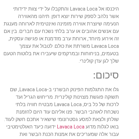
היכנסו אל Lavaca Loca והתקבלו על ידי צוות ידידותי
אשר נלהב לספק שירות יוצא דופן. תיהנו מהאווירה
הנעימה שיוצרת אווירה מזמינה ואינטימית לארוחה מענגת
עם אנשים אהובים או ערב בלתי נשכח עם חברים. בין אם
זה אירוע מיוחד, ארוחת ערב מזדמנת או פגישה עסקית,
Lavaca Loca משרתת את כולם. לטבול את עצמך
בטעמים, בניחוחות ובמרקמים שיעבירו את בלוטות הטעם
שלך לגן עדן קולינרי.
סיכום:
גלו את התגלמות הפינוק הבשרני ב-Lavaca Loca, שם
תשוקה פוגשת מצוינות קולינרית. מריחוש הגריל ועד
לרכות של כל ביס, Lavaca Loca מבטיח חוויה בלתי
נשכחת לאוהבי הבשר. פנו אליהם עוד היום להזמנת
שולחן ולצאת למסע גסטרונומי שישאיר אתכם חשק לעוד.
בואו לגלות מדוע
Lavaca Loca
ידועה כיעד האולטימטיבי
עבור אלה שמעריכים את אמנות הכנת הבשר ואת