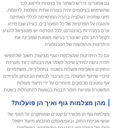
גם אתגרים. נדרש לשמור על פרטיות ולדאוג לכך
שהשימוש בצילומים יהיה בצורה אתית והולמת. לדוגמה,
חיוני שתהיה רגולציה ברורה המתאימה לכללי האתיקה
וההגנה על הפרטיות של כל המעורבים. בעידן שבו מידע
זורם במהירות באינטרנט, לכל הסרטה יש פוטנציאל להגיע
לקהל רחב ולכן יש צורך בגישה מאוזנת שמבינה את
היתרונות והחולשות של הטכנולוגיה.
עם כל היתרונות שמצלמות הגוף מציעות, חשוב שלחופשי
תהיה גישה למידע שיכול לשפר את הבנתנו כיצד מערכת
החוקים והאכיפה פועלות בשטח. בתהליך זה, משתפרים
סיכויי שיתוף הפעולה בין הציבור לכוחות הביטחון, ולעיתים
אף נמנעים סכסוכים מיותרים על ידי תיעוד פעולות
המשטרה ומניעת חוסר הבנות בנוגעות להתנהלות בשטח.
מהן מצלמות גוף ואיך הן פועלות?
מצלמות גוף הן מכשירים קטנים שמותקנים על הגוף של
אנשי אכיפת החוק, ובאמצעותם מתבצע תיעוד ויזואלי
וקולי של המתרחש בסביבת המשתמש. המצלמות