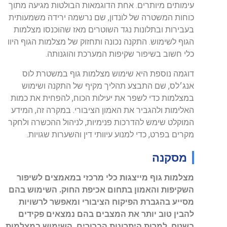
עימותים מיותרים. אחת הדוגמאות הבולטות מגיעה מתוך
כוחות המשטרה של לונדון, שם נרשמה ירידה משמעותית
בעבירות ובתלונות נגד השוטרים מאז שהוכנסו מצלמות
הגוף לשימוש. התקנה נכונה ותחזוק של מצלמות הגוף היוו
כלי חשוב בשיפור שקיפות המערכת והוגנותה.
דוגמה נוספת היא שימוש מצלמות גוף במשטרת לוס
אנג׳לס, שם התבצע תהליך מקיף של התקנה ושימוש
במצלמות כדי לשפר את יעילות הכוח, להפחית את כמות
האלימות ולהגביר את האמון הציבורי. במקרה זה, המידע
המוקלט שימש להדרכות פנימיות, לניהול ההכשרה ולחקר
מקרים בפרט, כדי למנוע עיוותי דין והשערות שגויות.
מסקנה
מצלמות גוף מייצגות כלי מרכזי במאמצים לשיפור
השקיפות והאמון בתחום אכיפת החוק. השימוש בהם
מסייע בהגברת הפיקוח הציבורי ומאפשר לרשויות
להבין טוב יותר את המצבים בהם נמצאים פקידים
בשטח. למרות היתרונות הברורים, השימוש במצלמות