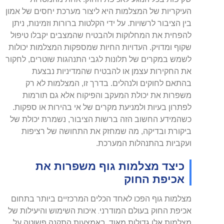
העיקריות של המצלמות היא ליצור מערכת יחסים של אמון
בין הציבור לרשויות. על ידי הקלטות ברורות וזמינות, ניתן
להפחית את המחלוקות ולהבטיח שהמצבים יקבלו טיפול
שקוף ומדויק. העדויות החיות שמספקות המצלמות יכולות
לשמש במקרים של תלונות לגבי התנהגות שוטרים, לחקור
את החקירות עצמן או להבטיח שהמדיניות נבצעת
בהתאם לחוקים ולנהלים. בדרך זו, המצלמות לא רק
משפרות את יכולת המעקב והפיקוח אלא גם תורמות
לפתרון בעיות ולמניעת מקרים של אי בהירות או ספקות.
כשהמידע החשוב הזה ברשות הציבור, נשמרת יכולת של
ביקורת ובדיקה, מה שמחזק את התחושה של רציפות
ועקביות בהתנהלות המערכת.
כיצד מצלמות גוף משפרות את
אכיפת החוק
מצלמות גוף הפכו לאחד הכלים המרכזיים ביותר בתחום
אכיפת החוק בעולם המודרני. איכות השימוש והיעילות של
מצלמות אלו גדולות מאוד. באמצעות התקנה פשוטה על