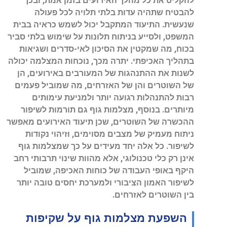
להקליט את כל מהלך האירועים בזמן אמת, ובכך
להבטיח שתהיה עדות בלתי תלויה לכל פעולה
שנעשית. התיעוד המתקבל יכול לשמש כראיה בבית
המשפט, ולסייע בניתוח תלונות על שימוש בלתי סביר
בכוח, מה שמקטין את הסיכון לאי-סדרים ושגיאות
בתהליך האכיפתי. יתרה מכך, נוכחות המצלמה יכולה
לשנות את ההתנהגות של המעורבים באירועים, הן
של השוטרים והן של האזרחים, מה שמוביל פעמים
רבות להתנהלות רגועה יותר ולמניעת עימותים
מיותרים. בנוסף, מצלמות גוף גם תורמות לשיפור
ההכשרה של השוטרים, שכן תיעוד האירועים מאפשר
ניתוח מעמיק של מצבים מסוימים, וזיהוי נקודות
לשיפור. כל אלה יחד מעידים על כך שמצלמות גוף
אינן רק כלי טכנולוגי, אלא מהוות שינוי תרבותי רחב
היקף באופי העבודה של כוחות האכיפה, שמוביל
לשיפור האמון הציבורי ולמערכת יחסים טובה יותר
בין השוטרים לאזרחים.
השפעת מצלמות גוף על שקיפות