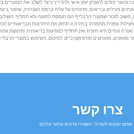
ושר יכולים להעניק יעוץ אישי ולהדריך כיצד לשלב את המוצרים באו
יים פעילים ובריאים, מדווחים על עליה ברמת האנרגיה, שיפור ביצוע
את, חשוב לזכור שמוצרי הרבלייף הם תוספת לתזונה ולא תחליף. השילוב
פעילות גופנית מתמדת. בחירה זו תחזק את היתרונות הבריאותיים הכלל
אורח החיים היא חיונית ואין תחליף למודעות בריאותית ותחושת אחרי
 מאוזנים, מאורגנים ופרודוקטיביים. לסיכום, השימוש במוצרי הרבליי
צרו קשר
ואתם זקוקים לעזרה? השאירו פרטים ונחזור אליכם