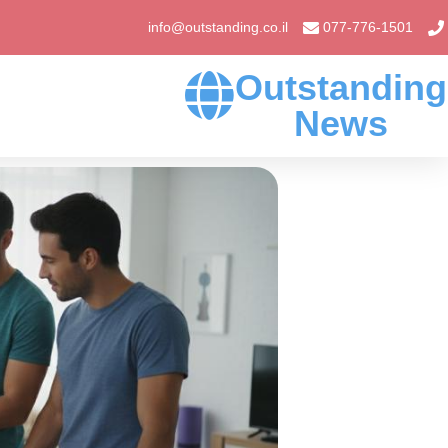
info@outstanding.co.il
077-776-1501
Outstanding
News