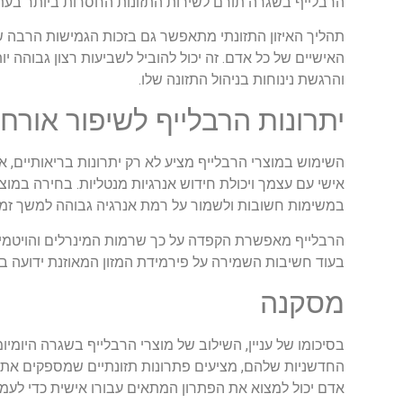
הרבלייף בשגרה תורם לשירות התזונות החסרות ביותר בעת 
תהליך האיזון התזונתי מתאפשר גם בזכות הגמישות הרבה של
האישיים של כל אדם. זה יכול להוביל לשביעות רצון גבוהה יו
והרגשת נינוחות בניהול התזונה שלו.
יתרונות הרבלייף לשיפור אורח 
השימוש במוצרי הרבלייף מציע לא רק יתרונות בריאותיים, א
אישי עם עצמך ויכולת חידוש אנרגיות מנטליות. בחירה במו
במשימות חשובות ולשמור על רמת אנרגיה גבוהה למשך זמן 
הרבלייף מאפשרת הקפדה על כך שרמות המינרלים והויטמינים
בעוד חשיבות השמירה על פירמידת המזון המאוזנת ידועה בי
מסקנה
בסיכומו של עניין, השילוב של מוצרי הרבלייף בשגרה היומיומ
החדשניות שלהם, מציעים פתרונות תזונתיים שמספקים את 
אדם יכול למצוא את הפתרון המתאים עבורו אישית כדי לעמ