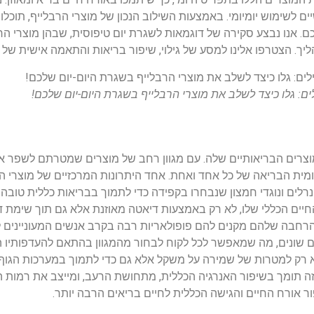
ם לשימוש יומיומי. באמצעות השילוב הנכון של מוצרי הרבלייף, תוכל
ם. אנו נבצע סקירה של דוגמאות לשגרת יום טיפוסית, שבהן מוצרי 
הליך. הצטרפו אלינו למסע של גילוי, שיפור בריאות והתאמה אישית של
ם: גלו כיצד לשלב את מוצרי הרבלייף בשגרת היום-יום שלכם!
מוצרים הבריאותיים שלה. עם מגוון רחב של מוצרים שמטרתם לשפר את
מית הבריאה של כל אחד ואחת. אחד היתרונות המרכזיים של מוצרי הר
מינרלים ונוגדי חמצון שנבחרו בקפידה כדי לתמוך בבריאות כללית טוב
ים הכללי שלו, לא רק באמצעות דיאטה מאוזנת אלא גם תוך שימת ד
 הרחבה שלהם מקנים להם פופולאריות רבה בקרב אנשים המעוניינים 
ם שונים, מה שמאפשר לכל לקוח לבחור מהמגוון בהתאם להעדפותיו ה
 רק למטרות של שמירה על משקל אלא גם כדי לתמוך במערכות הגוף הש
זה תומך בשיפור האנרגיה הכללית, מתחושת הרעב, ומייצב את רמות ה
ור אורח החיים והגישה הכללית לחיים בריאים הרבה יותר.