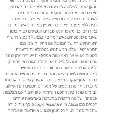
הבית שלנו בעידן הטכנולוגי המתקדם. מנעול חכם הוא
התקן שניתן לשלוט עליו בעזרת אפליקציה בסמארטפון,
טאבלט או באמצעות התקנים אחרים המחוברים
לאינטרנט. טכנולוגיה זו מציעה את האפשרות להיכנס
לבית ללא מפתח פיזי, דבר מעניין במיוחד כאשר מדובר
באורחים, בני משפחה או עובדים המגיעים לבית בזמן
שאנחנו לא נוכחים.כאשר מדובר במנעול חכם, הראשית
היא התקשורת של המנעול עם התקן חיצוני, כמו
הסמארטפון שלנו, המשתמש בטכנולוגיות כדוגמת
בלוטות' או Wi-Fi. באמצעות אפליקציה ייעודית ניתן לנטר
את סטטוס המנעול, לגלות אם הדלת סגורה או פתוחה,
ולנעול או לפתוח אותה מרחוק. רכיב זה מאפשר
למשתמשים לשתף גישה זמנית לבית עם אנשים אחרים
בטווח הזמן שנקבע מראש, דבר המעניק גמישות ואבטחה
מוגברת.יתרונות נוספים של מנעולים חכמים הם השילוב
עם מערכות הבית החכם הקיימות, כגון חיבור עם מצלמות
אבטחה ושליטה מרכזית במערכת באמצעות עוזרים
חכמים כמו Alexa או Google Assistant. כך, ניתן לוודא
שהבית סגור ובטוח כל הזמן ולמנוע אי-ודאות או אלתור