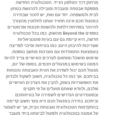
מרחוק דרך הטלפון הנייד. הטכנולוגיה החדשה
מספקת אבטחה מוגברת ומובילה להרגשת בטחון
לבית ולמשפחה. יחד עם זאת, יש לזכור שבחירה
במנעול חכם אינה תחזיר אותנו לחלוטין מהצורך
להיזהר בפתיחת דלתות ולהשוות תכונות ופרמטרים
נוספים Beyond the מהשוק. כמו בכל טכנולוגיה
חדשה, היא קיימת גם עם בעיות פוטנציאליות
שצריכות להיבחן היטב כמו בטיחות וסיכוי לפריצה
באמצעות התמודדות עם מערכות מחשב נוספות.
שימוש מושכל ומותאם לצרכים האישיים צריך להיות
המוטו בשימוש במנעולים חכמים. בסופו של יום,
מנעול חכם יכול לשדרג את חווית האבטחה והנוחות
בביתכם. אך כמו כל טכנולוגיה, חשוב לשקול ולבדוק
את האפשרויות בשוק, להבין את הצרכים האישיים
שלכם, ולוודא שאתם פועלים על פי תקנים
ובסטנדרטים הנדרשים לשמירה על בטיחותכם
וביתכם. בחירה במנעול חכם היא צעד חשוב קדימה
בהתקדמות הטכנולוגית ואבטחת הבית, אך יש לשמור
על אמונה בטכנולוגיה ולפעול לביטחון ביתי מוגבר