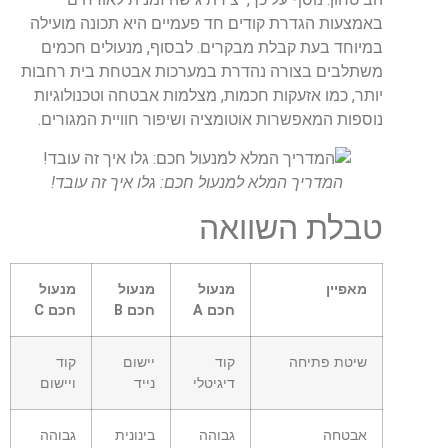
באמצעות הגדרת קודים חד פעמיים היא תכונה מועילה
במיוחד בעת קבלת מבקרים. לבסוף, מנעולים חכמים
משתלבים בצורה נהדרת במערכות אבטחת בית רחבות
יותר, כמו אזעקות חכמות, מצלמות אבטחה וטכנולוגיות
נוספות המאפשרות אוטומציה ושיפור חוויית המגורים.
המדריך המלא למנעול חכם: גלו איך זה עובד!
טבלת השוואה
מאפיין
מנעול
מנעול
מנעול
חכם A
חכם B
חכם C
שיטת פתיחה
קוד
יישום
קוד
דיגיטלי
נייד
ויישום
אבטחה
גבוהה
בינונית
גבוהה