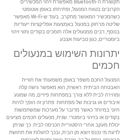
תקשורת ה-Bluetooth מאפשרת זיהוי המכשירים
הקרובים בטווח המנעול, ופתיחתו באופן אוטומטי
כשהמכשיר המאושר מתקרב. בעוד ש-Wi-Fi מאפשר
שליטה מרחוק במנעול באמצעות אפליקציות ייעודיות.
בנוסף, רבים ממנעולים אלה תומכים בקודים ותווי זיהוי
ביומטריים, כגון טביעות אצבע.
יתרונות השימוש במנעולים
חכמים
המנעול החכם משפר באופן משמעותי את חוויית
האבטחה הביתית. ראשית, הוא מאפשר גישה קלה
ומהירה לבית ללא צורך במפתחות פיזיים, מה שמונע
איבודים או גניבות של מפתחות. פתרון זה הופך להיות
חיוני במיוחד כאשר מדובר על מערכות שמשתמשות
בקודים או בזיהוי ביומטרי. שנית, מנעולים חכמים מציעים
יכולת מעקב אחרי היסטוריית הכניסה לבית. כך שניתן
לדעת מי נכנס ויוצא מן הבית, ובכך להעלות את תחושת
הביטחון. נוסף על כך, יצירת גישה זמנית לאורחים