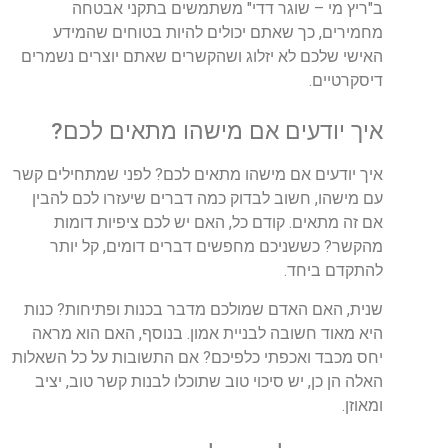
ב
"
ריץ
מי
–
שוגר
דדי
"
משתמשים
בתקני
אבטחה
מחמירים
,
כך
שאתם
יכולים
להיות
בטוחים
שהמידע
האישי
שלכם
לא
יזלוג
ושהקשרים
שאתם
יוצרים
נשמרים
דיסקרטיים
.
איך
יודעים
אם
מישהו
מתאים
לכם
?
איך
יודעים
אם
מישהו
מתאים
לכם
?
לפני
שמתחילים
קשר
עם
מישהו
,
חשוב
לבדוק
כמה
דברים
שיעזרו
לכם
להבין
אם
זה
מתאים
.
קודם
כל
,
האם
יש
לכם
ציפיות
דומות
מהקשר
?
כששניכם
מחפשים
דברים
דומים
,
קל
יותר
להתקדם
ביחד
.
שנית
,
האם
האדם
שמולכם
מדבר
בכנות
ופתיחות
?
כנות
היא
מאוד
חשובה
לבניית
אמון
.
בנוסף
,
האם
הוא
מראה
יחס
מכבד
ואכפתי
כלפיכם
?
אם
התשובות
על
כל
השאלות
האלה
הן
כן
,
יש
סיכוי
טוב
שתוכלו
לבנות
קשר
טוב
,
יציב
ומאוזן
.