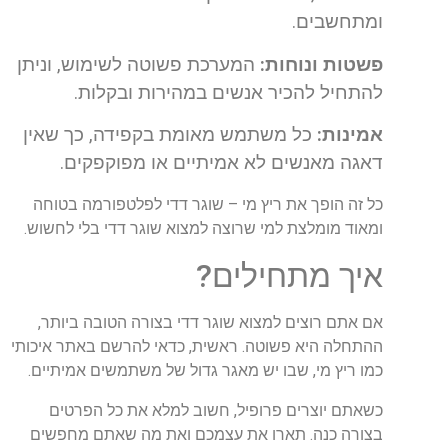
ומתחשבים.
פשטות ונוחות:
המערכת פשוטה לשימוש, וניתן
להתחיל להכיר אנשים במהירות ובקלות.
אמינות:
כל משתמש מאומת בקפידה, כך שאין
דאגה מאנשים לא אמיתיים או מפוקפקים.
כל
זה
הופך
את
ריץ
מי
–
שוגר
דדי
לפלטפורמה
בטוחה
ומאוד
מומלצת
למי
שרוצה
למצוא
שוגר
דדי
בלי
לחשוש
.
איך
מתחילים
?
אם
אתם
רוצים
למצוא
שוגר
דדי
בצורה
הטובה
ביותר
,
ההתחלה
היא
פשוטה
.
ראשית
,
כדאי
להרשם
באתר
איכותי
כמו
ריץ
מי
,
שבו
יש
מאגר
גדול
של
משתמשים
אמיתיים
.
כשאתם
יוצרים
פרופיל
,
חשוב
למלא
את
כל
הפרטים
בצורה
כנה
.
תארו
את
עצמכם
ואת
מה
שאתם
מחפשים