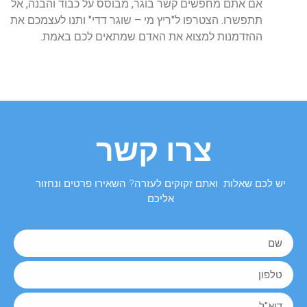
אם
אתם
מחפשים
קשר
בוגר
,
מבוסס
על
כבוד
והבנה
,
אל
תתפשרו
.
הצטרפו
ל
"
ריץ
מי
–
שוגר
דדי
"
ותנו
לעצמכם
את
ההזדמנות
למצוא
את
האדם
שמתאים
לכם
באמת
.
צרו קשר
יש לכם שאלות ואתם זקוקים לעזרה? השאירו פרטים ונחזור
אליכם