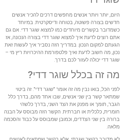
היום
,
יותר
ויותר
אנשים
מחפשים
דרכים
להכיר
אנשים
חדשים
בצורה
פשוטה
,
בטוחה
ודיסקרטית
.
במיוחד
כשמדובר
בקשרים
מיוחדים
כמו
למצוא
שוגר
דדי
.
אם
גם
אתם
רוצים
לדעת
איך
למצוא
שוגר
דדי
בצורה
הנכונה
,
אז
הגעתם
למקום
הנכון
.
במדריך
הזה
נסביר
איך
לעשות
זאת
נכון
,
מה
חשוב
לדעת
ואיך
פלטפורמת
ההיכרויות
ריץ
מי
–
שוגר
דדי
יכולה
לעזור
לכם
בדרך
.
מה
זה
בכלל
שוגר
דדי
?
לפני
הכל
,
בואו
נבין
מה
זה
אומר
"
שוגר
דדי
".
זה
ביטוי
שמתאר
קשר
בין
שני
אנשים
,
שבו
אחד
מהם
,
בדרך
כלל
הגבר
,
תומך
או
מפנק
את
הצד
השני
,
בדרך
כלשהי
חומרית
,
כלכלית
או
חברתית
.
הקשר
הזה
מבוסס
על
הבנה
ברורה
בין
שני
הצדדים
,
וכמובן
שמבוסס
על
כבוד
והסכמה
מלאה
.
לא
מדובר
בקשר
שגרתי
,
אלא
בקשר
שמתאים
לאנשים