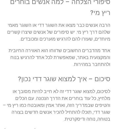
סיפורי
הצלחה
–
למה
אנשים
בוחרים
ריץ
מי
?
הרבה
אנשים
כבר
מצאו
את
השוגר
דדי
או
השוגר
מאמי
שלהם
דרך
ריץ
מי
.
יש
סיפורים
של
אנשים
שיצרו
קשרים
מיוחדים
,
שעזרו
להם
להרגיש
מוערכים
ומכובדים
.
אחד
מהדברים
החשובים
שדווחו
הוא
האווירה
החיובית
והמקצועית
באתר
,
שמאפשרת
לכל
אחד
להרגיש
בנוח
ולהתחבר
במהירות
.
סיכום
–
איך
למצוא
שוגר
דדי
נכון
?
לסיכום
,
למצוא
שוגר
דדי
זה
לא
חייב
להיות
מסובך
או
מלחיץ
,
כל
עוד
בוחרים
את
הדרך
הנכונה
.
עם
הכלים
והטיפים
שבמדריך
הזה
,
ואתר
אמין
ומאובטח
כמו
ריץ
מי
–
שוגר
דדי
,
תוכלו
להתחיל
להכיר
אנשים
חדשים
בצורה
בטוחה
,
נוחה
ודיסקרטית
.