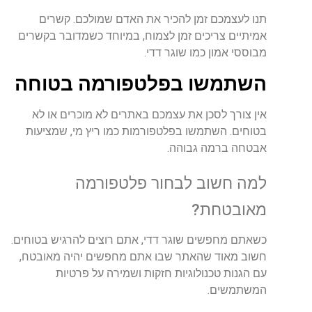
תנו
לעצמכם
זמן
להכיר
את
האדם
שמולכם
.
קשרים
אמיתיים
צריכים
זמן
לצמוח
,
במיוחד
כשמדובר
בקשרים
מבוססי
אמון
כמו
שוגר
דדי
.
השתמשו
בפלטפורמה
בטוחה
אין
צורך
לסכן
את
עצמכם
באתרים
לא
מוכרים
או
לא
בטוחים
.
השתמשו
בפלטפורמות
כמו
ריץ
מי
,
שמציעות
אבטחה
ברמה
גבוהה
.
למה
חשוב
לבחור
פלטפורמה
מאובטחת
?
כשאתם
מחפשים
שוגר
דדי
,
אתם
רוצים
להרגיש
בטוחים
.
חשוב
מאוד
שהאתר
שבו
אתם
מחפשים
יהיה
מאובטח
,
עם
הגנות
טכנולוגיות
חזקות
ושמירה
על
פרטיות
המשתמשים
.