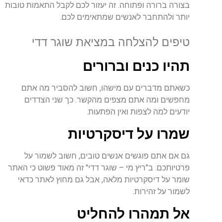
בצורה
ברורה
ופתוחה
.
זה
יעזור
לכם
לקבל
התאמות
טובות
יותר
ולהתחבר
לאנשים
שמתאימים
לכם
.
טיפים
להצלחה
במציאת
שוגר
דדי
תהיו
כנים
וברורים
כשאתם
מדברים
עם
מישהו
,
חשוב
להסביר
מה
אתם
מחפשים
ומה
אתם
מצפים
מהקשר
.
כך
שני
הצדדים
יודעים
למה
לצפות
ואין
הפתעות
.
שמרו
על
דיסקרטיות
גם
אם
אתם
פוגשים
אנשים
טובים
,
חשוב
לשמור
על
פרטיותכם
.
ב
"
ריץ
מי
–
שוגר
דדי
"
זה
מאוד
פשוט
כי
האתר
שומר
על
דיסקרטיות
מלאה
,
אבל
גם
מחוץ
לאתר
כדאי
לשמור
על
זהירות
.
אל
תמהרו
להחליט