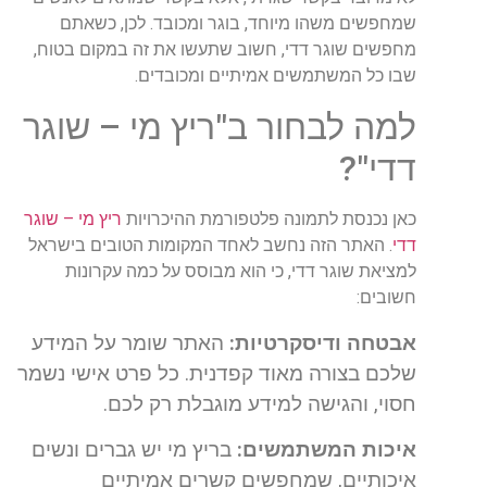
שמחפשים
משהו
מיוחד
,
בוגר
ומכובד
.
לכן
,
כשאתם
מחפשים
שוגר
דדי
,
חשוב
שתעשו
את
זה
במקום
בטוח
,
שבו
כל
המשתמשים
אמיתיים
ומכובדים
.
למה
לבחור
ב
"
ריץ
מי
–
שוגר
דדי
"?
כאן
נכנסת
לתמונה
פלטפורמת
ההיכרויות
ריץ מי – שוגר
דדי
.
האתר
הזה
נחשב
לאחד
המקומות
הטובים
בישראל
למציאת
שוגר
דדי
,
כי
הוא
מבוסס
על
כמה
עקרונות
חשובים
:
אבטחה ודיסקרטיות:
האתר שומר על המידע
שלכם בצורה מאוד קפדנית. כל פרט אישי נשמר
חסוי, והגישה למידע מוגבלת רק לכם.
איכות המשתמשים:
בריץ מי יש גברים ונשים
איכותיים, שמחפשים קשרים אמיתיים