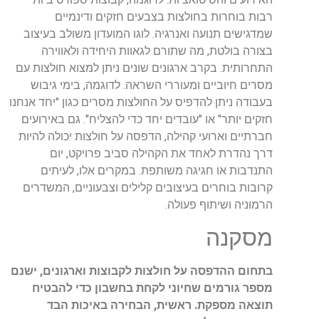
רבות בוחרות בחולצות בצבעים חזקים ודינמיים
שמדגישים תנועה ואנרגיה. לוגו המועדון משולב בעיצוב
בצורה בולטת, מה שתורם לגאוות היחידה ולאווירה
התחרותית. בקרב ארגונים שונים ניתן למצוא חולצות עם
מסרים חיוביים ומעוררי השראה. לדוגמה, בימי גיבוש
בעבודה ניתן להדפיס על החולצות מסרים כגון "יחד אנחנו
חזקים יותר" או "עובדים יחד כדי להצליח". גם באירועים
חברתיים וארועי קהילה, הדפסה על חולצות יכולה להיות
דרך נהדרת לאחד את הקהילה סביב פרויקט, יום
התנדבות או חגיגה משותפת. במקרים אלו, לעיתים
קרובות בוחרים בעיצובים קלילים וצבעוניים, המשדרים
הרמוניה ושיתוף פעולה.
מסקנה
בתחום ההדפסה על חולצות לקבוצות וארגונים, ישנם
מספר גורמים שחיוני לקחת בחשבון כדי להבטיח
תוצאה מספקת. ראשית, הבחירה באיכות הבד