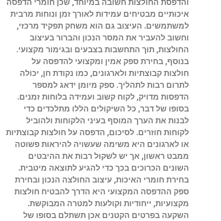
והדפסת החולצות חשובה במיוחד, שכן חומרי הדפסה
איכותיים מבטיחים עמידות לאורך זמן ונוחות מרבית
למשתמשים. העיצוב גם הוא משחק תפקיד מרכזי,
וחשוב להעביר את המסר הנכון והברור בעיצוב
החולצות, תוך התחשבות בצבעים ובגימור מקצועי.
בנוסף, בחירת ספק אמין ומקצועי להדפסה על
חולצות קבוצתיות ולארגונים, כמו נקודת חן, יכולה
לתרום רבות לתהליך. ספק מיומן ידאג למספר
הדפסות מדויק, לקוח קשוב ועמידה בלוחות זמנים.
בסופו של דבר, כל השיקולים הללו מתלכדים כדי
לבנות את הערך המוסף בעיני הלקוחות ולהוביל
לקוחות חוזרים.
לסיכום, הדפסה על חולצות קבוצתיות
או לארגונים היא משימה שעשויה להיראות פשוטה
ממבט ראשון, אך יש לשקול רבות את ההיבטים
השונים הכרוכים בכך כדי להגיע לתוצאה מיטבית.
בחירת חומרי האיכות, עיצוב החולצה הנכון ובחירת
ספק ההדפסה המקצועי היא הדרך להבטיח חולצות
מקצועיות, ייחודיות וקולעות למטרה המבוקשת.
השקעה בפרטים הקטנים אכן תשתלם בסופו של