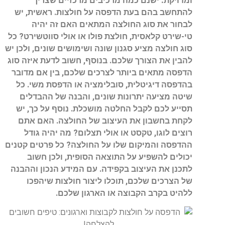
ומדויקת.
ישנם כמה מרכיבים מרכזיים שצריך
להתחשב בהם בעת הדפסה על חולצות. ראשית, יש
לבחור את סוג החולצה המתאים האם זה יהיה
טי-שירט קלאסית, חולצת פולו או אולי סווטשירט? כל
סוג חולצה מציע סגנון שונה ושימושים שונים, ולכן יש
להבין את הצורך שלכם. בנוסף, חשוב לדעת איזה סוג
הדפסה מתאים ביותר לצרכים שלכם, בין אם מדובר
בהדפסה דיגיטלית, סובלימציה או הדפסת משי. כל
שיטה מציעה יתרונות שונים, והבנה של ההבדלים
תסייע לכם לקבל החלטה מושכלת. נוסף על כך, יש
לקחת בחשבון את העיצוב של החולצה. האם אתם
רוצים לוגו, טקסט או אולי תצלום? מה יהיה גודל
ההדפסה והמיקום שלו על החולצה? כל פרטים קטנים
יכולים להשפיע על התוצאה הסופית, ולכן חשוב
לתכנן את העיצוב בקפידה. עם המידע הנכון וההבנה
של הצרכים שלכם, תוכלו ליצור חולצות שיהפכו
ללהיט בקרב הקבוצה או הארגון שלכם.