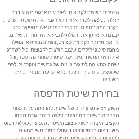
הדפסת חולצות לקבוצות ולאירועים ארגוניים היא דרך
יעילה ונפלאה לשדר אחידות ולהגביר את תחושת השייכות
בקרב המשתתפים. תהליכי הדפסה אלו מספקים לכל
קבוצה או ארגון את היכולת להביע את הייחודיות שלהם.
בין אם מדובר בקבוצת ספורט, צוות בעבודה או אפילו
מחנה קייטוני לילדים, עיצוב חולצות לקבוצות יכול לשדרג
את חווית המשתתפים. ישנן שיטות שונות להדפסה, וכל
שיטה מתאימה לסוגים שונים של גבישים וטקסטיל. לפני
שקופצים לתהליך ההפקה, כדאי לדעת מספר דברים
חשובים.
בחירת שיטת הדפסה
השוק מציע מגוון רחב של שיטות להדפסה על חולצות.
הבחירה בשיטה המתאימה תלויה בכמה גורמים כמו
תקציב, זמן, ודרישות עיצוב. השיטות הנפוצות כוללות דפוס
משי, דפוס תרמי ודפוס דיגיטלי. דפוס משי מתאים
להפקות בכמויות גדולות ומציע עמידות גבוהה בצבע,