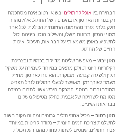
הבחירה בין
אוכל לחתולים
יבש או רטוב אינה מסתכמת
רק בנוחות האחסון או בהעדפה של החתול, אלא מהווה
חלק בלתי נפרד מהתמונה התזונתית הכוללת. לכל אחד
מסוגי המזון יתרונות משלו, והשילוב הנכון ביניהם יכול
להשפיע באופן משמעותי על הבריאות, העיכול ואיכות
החיים של החתול.
מזון יבש –
מאפשר שליטה מדויקת בכמויות ובצריכת
הקלוריות היומית, ולכן מתאים במיוחד לשמירה על משקל
תקין ולשגרה קבועה ומבוקרת. הוא נוח לאחסון, מחזיק
מעמד לאורך זמן ומאפשר לבעלי חתולים לנהל תפריט
מסודר וברור. בנוסף, המרקם היבש עשוי לתרום במידה
מסוימת לשחיקה של אבנית, כחלק מטיפול משלים
בבריאות השיניים.
מזון רטוב –
מכיל אחוזי נוזלים גבוהים ומהווה מקור חשוב
להשלמת צריכת המים היומית – נקודה קריטית במיוחד
עבור חתולים, שנוטים לשתות פחות מהנדרש. תכולת