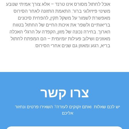
אוכל לחתול מסורס אינו טרנד – אלא צורך אמיתי שנובע
משינוי פיזיולוגי ברור. התאמת התזונה לאחר הסירוס
מאפשרת לשמור על משקל תקין, להפחית סיכונים
בריאותיים ולשפר את איכות החיים של החתול בטווח
הארוך. בחירה נכונה של מזון, הקפדה על הרגלי האכלה
מאוזנים ושילוב פעילות יומיומית – הם המפתח לחתול
בריא, רגוע ומאוזן גם שנים אחרי הסירוס.
צרו קשר
יש לכם שאלות ואתם זקוקים לעזרה? השאירו פרטים ונחזור
אליכם